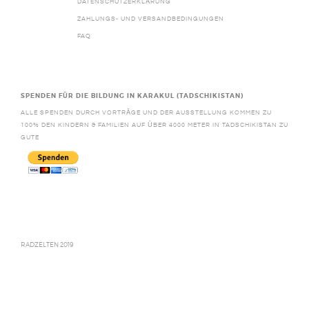
DATENSCHUTZERKLÄRUNG
ZAHLUNGS- UND VERSANDBEDINGUNGEN
FAQ
SPENDEN FÜR DIE BILDUNG IN KARAKUL (TADSCHIKISTAN)
ALLE SPENDEN DURCH VORTRÄGE UND DER AUSSTELLUNG KOMMEN ZU
100% DEN KINDERN & FAMILIEN AUF ÜBER 4000 METER IN TADSCHIKISTAN ZU
GUTE
RADZELTEN 2019