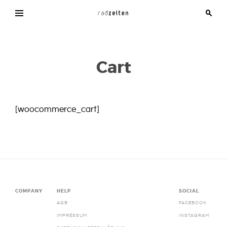
Skip
to
radzelten
A
content
journey
of
cycling
Cart
[woocommerce_cart]
COMPANY
HELP
SOCIAL
AGB
FACEBOOK
IMPRESSUM
INSTAGRAM