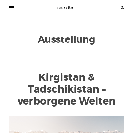
Skip
to
radzelten
A
content
journey
of
cycling
Ausstellung
Kirgistan &
Tadschikistan –
verborgene Welten